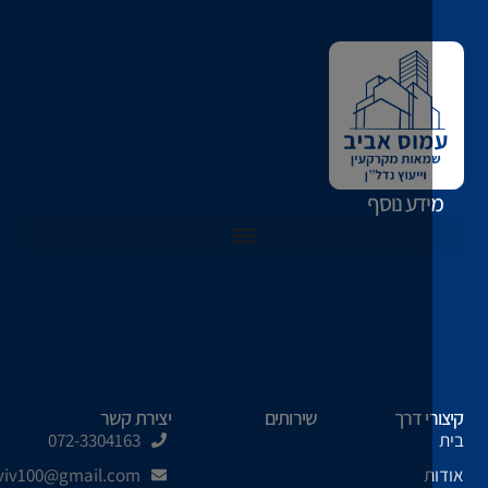
דע נוסף
לפי סעיף 49ז לחוק מיסוי מקרקעין – חיסכון במס שבח
י דרך
שירותים
יצירת קשר
072-3304163
ת
amosaviv100@gmail.com