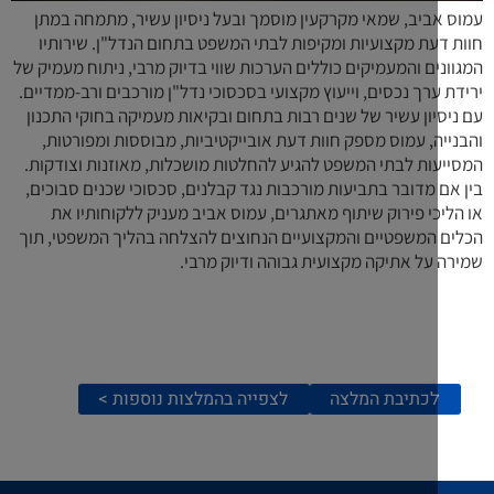
ביב, שמאי מקרקעין מוסמך ובעל ניסיון עשיר, מתמחה במתן
עת מקצועיות ומקיפות לבתי המשפט בתחום הנדל"ן. שירותיו
ם והמעמיקים כוללים הערכות שווי בדיוק מרבי, ניתוח מעמיק של
רך נכסים, וייעוץ מקצועי בסכסוכי נדל"ן מורכבים ורב-ממדיים.
ון עשיר של שנים רבות בתחום ובקיאות מעמיקה בחוקי התכנון
, עמוס מספק חוות דעת אובייקטיביות, מבוססות ומפורטות,
ות לבתי המשפט להגיע להחלטות מושכלות, מאוזנות וצודקות.
מדובר בתביעות מורכבות נגד קבלנים, סכסוכי שכנים סבוכים,
י פירוק שיתוף מאתגרים, עמוס אביב מעניק ללקוחותיו את
המשפטיים והמקצועיים הנחוצים להצלחה בהליך המשפטי, תוך
על אתיקה מקצועית גבוהה ודיוק מרבי.
כתיבת המלצה
לצפייה בהמלצות נוספות >