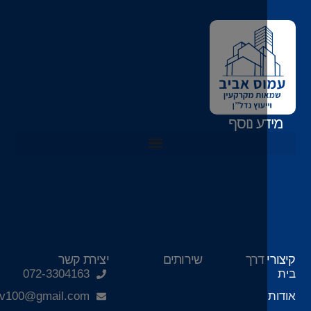
ע נוסף
פחתת חבות המס
עיף 49ז לחוק מיסוי מקרקעין – חיסכון במס שבח
 דרך
שירותים
יצירת קשר
072-3304163
amosaviv100@gmail.com